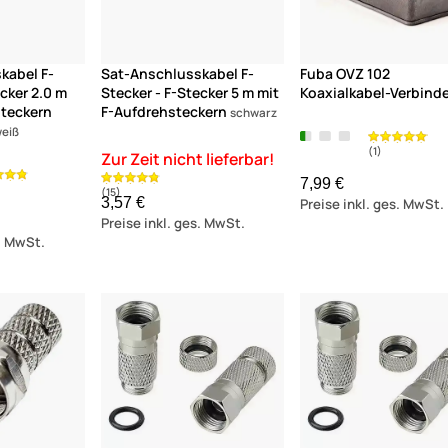
kabel F-
Sat-Anschlusskabel F-
Fuba OVZ 102
ecker 2.0 m
Stecker - F-Stecker 5 m mit
Koaxialkabel-Verbind
steckern
F-Aufdrehsteckern
schwarz
weiß
7,99 €
3,57 €
Preise inkl. ges. MwSt.
Preise inkl. ges. MwSt.
s. MwSt.
(205)