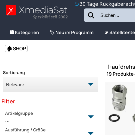
30 Tage Rückgaberech
Spezialist seit 2002
🛍️ Kategorien
🏷️ Neu im Programm
📡 Satellitent
🏠 SHOP
f-aufdrehs
Sortierung
19 Produkte
Filter
Artikelgruppe
...
Ausführung / Größe
Andrehhilfen