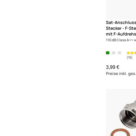
Sat-Anschluss
Stecker - F-St
mit F-Aufdreh
110 dB Class A++ 
3,99 €
Preise inkl. ge