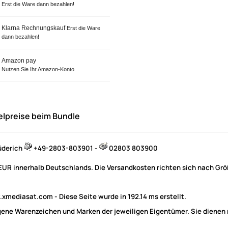
Erst die Ware dann bezahlen!
Klarna Rechnungskauf
Erst die Ware
dann bezahlen!
Amazon pay
Nutzen Sie Ihr Amazon-Konto
elpreise beim Bundle
Zur Zeit nicht lieferbar!
üderich
+49-2803-803901 -
02803 803900
Zur Ze
(205)
 EUR innerhalb Deutschlands. Die Versandkosten richten sich nach Größ
(205)
mediasat.com - Diese Seite wurde in 192.14 ms erstellt.
e Warenzeichen und Marken der jeweiligen Eigentümer. Sie dienen nu