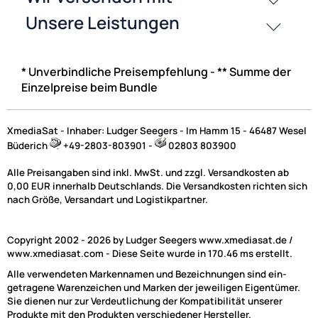
23,99 €
Preise inkl. ges. MwSt.
* Unverbindliche Preisempfehlung - ** Summe der
Weitere Ergebnisse anzeigen
Einzelpreise beim Bundle
XmediaSat - Inhaber: Ludger Seegers - Im Hamm 15 - 46487 Wesel
NAC
Büderich
+49-2803-803901 -
02803 803900
Alle Preisangaben sind inkl. MwSt. und zzgl. Versandkosten ab
0,00 EUR innerhalb Deutschlands. Die Versandkosten richten sich
Sat-Wandhalterung stahl verzinkt oder ALU
nach Größe, Versandart und Logistikpartner.
Wandabstandshalter
Universelle Sat-Wandhalterung in verschiedenen
Copyright 2002 - 2026 by Ludger Seegers www.xmediasat.de /
Ausf�hrungen f�r die Befestigung von Sat-Anlagen im
www.xmediasat.com - Diese Seite wurde in 170.46 ms erstellt.
Aussenbereich. Ob Stahl oder ALU, lang oder kurz bei X-
Alle verwendeten Markennamen und Bezeichnungen sind ein-
Mediasat finden Sie eine riesen Auswahl.
getragene Warenzeichen und Marken der jeweiligen Eigentümer.
Sie dienen nur zur Verdeutlichung der Kompatibilität unserer
Produkte mit den Produkten verschiedener Hersteller.