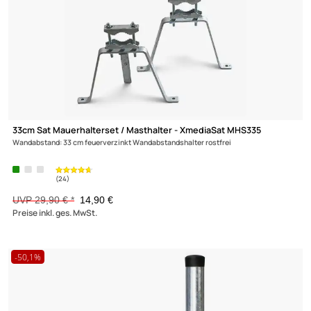
TechniSat H629/8000 Wandhalter Alu passend für Digidish 33/
(122)
11,90 €
Preise inkl. ges. MwSt.
-50,2%