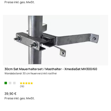
XmediaSat 14427 - 20cm Sat-Wandhalterung - Wandabstand: 2
H: 25 cm Ø: 48 mm ALU rostfrei
UVP 20,90 € *
18,90 €
Preise inkl. ges. MwSt.