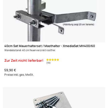
119,- €
Preise inkl. ges. MwSt.
(19)
XmediaSat 050021 - 35cm Sat-Wandhalterung -
Wandabstand: 35 cm
H: 80 cm Ø: 48 mm feuerverzinkt rostfrei