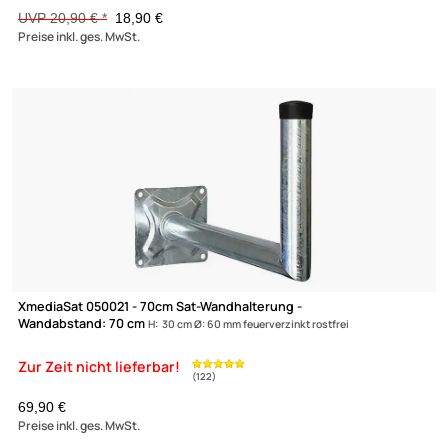
XmediaSat XM46 - 25cm Sat-Wandhalterung - Wandabstand: 25
H: 25 cm Ø: 48 mm ALU rostfrei
UVP 20,90 € *
18,90 €
Preise inkl. ges. MwSt.