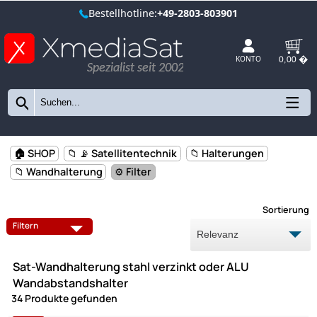
Bestellhotline:
+49-2803-803901
Spezialist seit 2002
KONTO
🏠 SHOP
📁 📡 Satellitentechnik
📁 Halterungen
📁 Wandhalterung
⚙️ Filter
Sort
DACHSPARRENHALTER
ANTENNENMASTEN
Filtern
BALKON- ROHRHALTER
Sat-Wandhalterung stahl verzinkt oder ALU
DICHTUNGSBÄNDER
GUMMI SCHUTZMATTEN
Wandabstandshalter