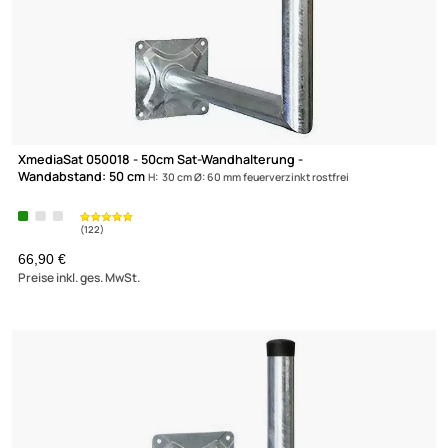
30cm Sat Mauerhalterset / Masthalter - XmediaSat MH300/60
Wandabstand: 30 cm feuerverzinkt rostfrei
39,90 €
Preise inkl. ges. MwSt.
-60,2%
XmediaSat
(122)
Über uns
Impressum