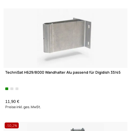
(122)
XmediaSat 050021 - 70cm Sat-Wandhalterung -
Wandabstand: 70 cm
H: 30 cm Ø: 60 mm feuerverzinkt rostfrei
69,90 €
Preise inkl. ges. MwSt.