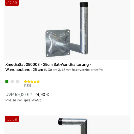
34 Produkte gefunden
MANSCHETTEN / MONTAGESTUTZEN
MASTKAPPEN
-57,8%
MASTVERLÄNGERUNGEN
SCHRAUBEN UND DÜBEL
WANDHALTERUNG
XmediaSat 050008 - 25cm Sat-Wandhalterung -
Wandabstand: 25 cm
H: 30 cm Ø: 48 mm feuerverzinkt rostfrei
UVP 59,00 € *
24,90 €
Preise inkl. ges. MwSt.