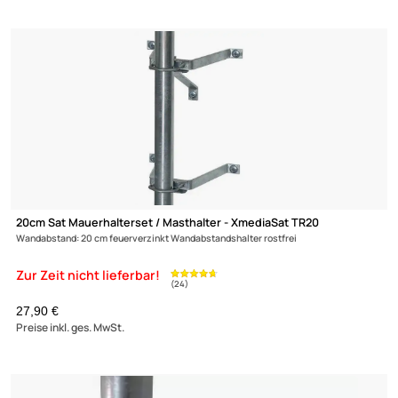
99,90 €
Preise inkl. ges. MwSt.
(50)
XmediaSat 31478 - 50cm Sat-Wandhalterung - Wandabstand: 5
H: 120 cm Ø: 48 mm feuerverzinkt rostfrei