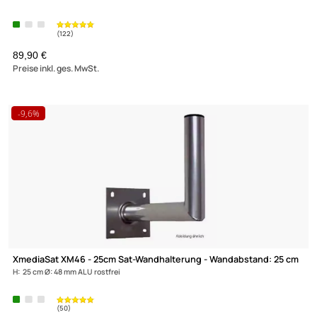
XmediaSat 050025 - 35cm Sat-Wandhalterung -
Wandabstand: 35 cm
H: 80 cm Ø: 60 mm feuerverzinkt rostfrei
(122)
89,90 €
Preise inkl. ges. MwSt.
-9,6%