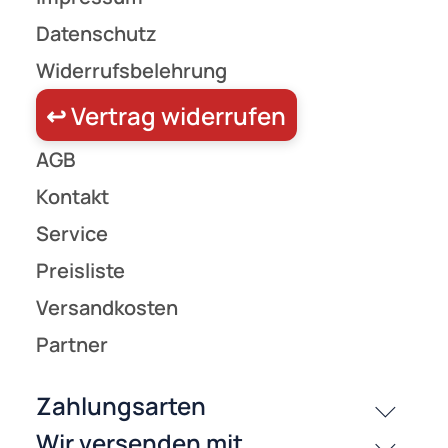
59,90 €
Preise inkl. ges. MwSt.
(24)
Geländer Befestigungsset / Gegenplatte XmediaSat xm-line B
Stahlplatte 200 x 200 mm - inkl. Schraubensatz feuerverzinkt rostfrei