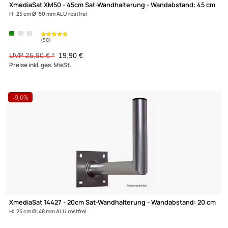
XmediaSat 050015 - 70cm Sat-Wandhalterung -
Wandabstand: 70 cm
H: 30 cm Ø: 48 mm feuerverzinkt rostfrei
Zur Zeit nicht lieferbar!
(122)
57,90 €
Preise inkl. ges. MwSt.
-23,2%