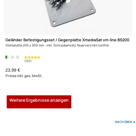
84,90 €
Preise inkl. ges. MwSt.
20cm Sat Mauerhalterset / Masthalter - XmediaSat TR20
Wandabstand: 20 cm feuerverzinkt Wandabstandshalter rostfrei