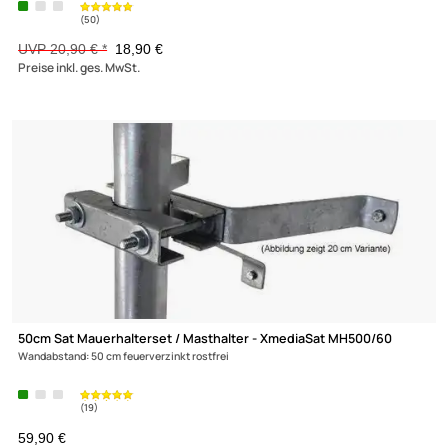
XmediaSat XM50 - 45cm Sat-Wandhalterung - Wandabstand: 45
H: 25 cm Ø: 50 mm ALU rostfrei
UVP 25,90 € *
19,90 €
Preise inkl. ges. MwSt.
-9,6%