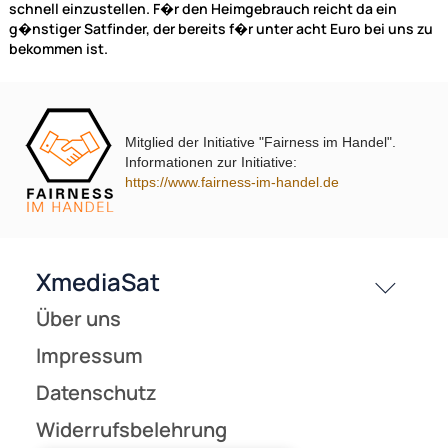
NAC
Partner
Zahlungsarten
🔧 Werkzeug | Messen
Wir versenden mit
Unsere Leistungen
Sie haben keine Zeit zu verschenken! Ein Messger�t ist Ih
Freund, der Ihnen hilft, die Satellitenantenne einfach und
Mitglied der Initiative "Fairness im Handel".
schnell einzustellen. F�r den Heimgebrauch reicht da ein
Informationen zur Initiative:
g�nstiger Satfinder, der bereits f�r unter acht Euro bei u
https://www.fairness-im-handel.de
bekommen ist.