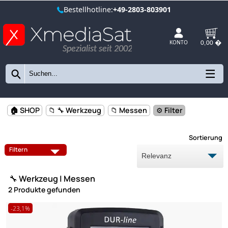
Bestellhotline:
+49-2803-803901
Spezialist seit 2002
KONTO
🏠 SHOP
📁 🔧 Werkzeug
📁 Messen
⚙️ Filter
Sort
ABISOLIEREN
ARBEITSSCHUTZ
Filtern
BEFESTIGEN
MESSEN
🔧 Werkzeug | Messen
MONTAGEHILFEN
SCHNEIDEN
2 Produkte gefunden