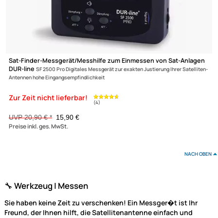
-23,9%
XmediaSat
Über uns
Impressum
Sat-Finder-Messgerät/Messhilfe zum Einmessen von Sat-Anla
DUR-line
SF 2500 Pro Digitales Messgerät zur exakten Justierung Ihrer Satell
Datenschutz
Antennen hohe Eingangsempfindlichkeit
(1)
Widerrufsbelehrung
↩ Vertrag widerrufen
AGB
UVP 20,90 € *
15,90 €
Kontakt
Preise inkl. ges. MwSt.
Service
Preisliste
Versandkosten