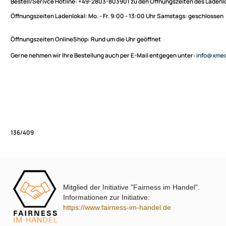
Sie haben Fragen zu unseren Produkten oder möchten
XmediaSat
bestellen?
Über uns
Impressum
Bestell/Serivce Hotline:
+49-2803-803901 zu den Öffnungszeiten des
Datenschutz
Öffnungszeiten Ladenlokal:
Mo. - Fr. 9:00 - 13:00 Uhr Samstags: ges
Widerrufsbelehrung
↩ Vertrag widerrufen
Öffnungszeiten OnlineShop:
Rund um die Uhr geöffnet
AGB
Gerne nehmen wir Ihre Bestellung auch per E-Mail entgegen unter:
in
Kontakt
Service
Preisliste
Versandkosten
Partner
Zahlungsarten
Mitglied der Initiative "Fairness im Handel".
Wir versenden mit
136/409
Informationen zur Initiative:
Unsere Leistungen
https://www.fairness-im-handel.de