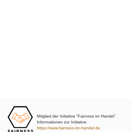
XmediaSat
Über uns
Impressum
Datenschutz
Widerrufsbelehrung
↩ Vertrag widerrufen
AGB
Kontakt
Mitglied der Initiative "Fairness im Handel".
Service
Informationen zur Initiative:
https://www.fairness-im-handel.de
Preisliste