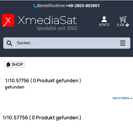
Bestellhotline:
+49-2803-803901
Spezialist seit 2002
KONTO
🏠 SHOP
1/10.57756 ( 0 Produkt gefunden )
gefunden
NAC
1/10.57756 ( 0 Produkt gefunden )