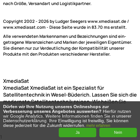
nach Größe, Versandart und Logistikpartner.
Copyright 2002 - 2026 by Ludger Seegers www.xmediasat.de /
www.xmediasat.com - Diese Seite wurde in 83.70 ms erstellt.
Alle verwendeten Markennamen und Bezeichnungen sind ein-
getragene Warenzeichen und Marken der jeweiligen Eigentümer.
Sie dienen nur zur Verdeutlichung der Kompatibilität unserer
Produkte mit den Produkten verschiedener Hersteller.
XmediaSat
XmediaSat
XmediaSat ist ein Spezialist für
Satellitentechnik in Wesel-Büderich. Lassen Sie sich die
modernste Satellitentechnik zeigen. Wir heißen Sie
Dürfen wir Ihre Nutzung unseres Onlineshops zur
herzlich willkommen!
Verbesserung unseres Angebotes auswerten?
Hierfür nutzen
Im Hamm 15
46487
Wesel
Nordrhein-Westfalen
wir Google Analytics. Weitere Informationen finden Sie in unserer
Datenschutzerklärung. Ihre Einwilligung ist freiwillig, Sie können
Telefon:
+492803803901
diese jederzeit für die Zukunft widerrufen.
mehr erfahren
Ja
Nein
1