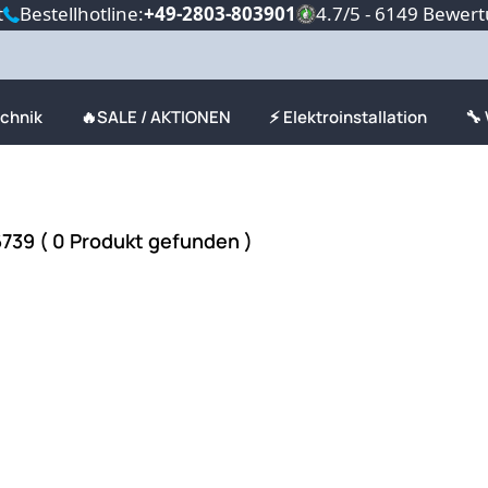
t
Bestellhotline:
+49-2803-803901
4.7/5 - 6149 Bewer
echnik
🔥SALE / AKTIONEN
⚡ Elektroinstallation
🔧
739 ( 0 Produkt gefunden )