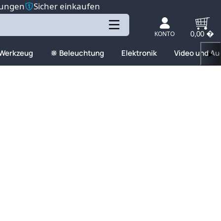
tungen
Sicher einkaufen
KONTO
0,00 �
 Werkzeug
🔆 Beleuchtung
Elektronik
Video und Au
▶