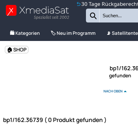
30 Tage Rückgaberech
Spezialist seit 2002
🛍️ Kategorien
🏷️ Neu im Programm
📡 Satellitent
🏠 SHOP
bp1/162.36
gefunden
NACH OBEN
bp1/162.36739 ( 0 Produkt gefunden )