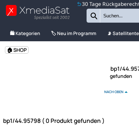
30 Tage Rückgaberech
Spezialist seit 2002
🛍️ Kategorien
🏷️ Neu im Programm
📡 Satellitent
🏠 SHOP
bp1/44.957
gefunden
NACH OBEN
bp1/44.95798 ( 0 Produkt gefunden )