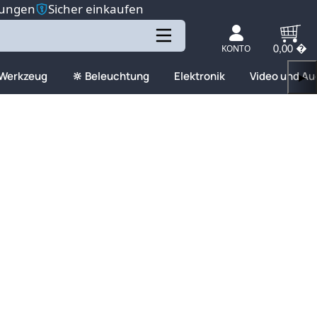
tungen
Sicher einkaufen
KONTO
0,00 �
 Werkzeug
🔆 Beleuchtung
Elektronik
Video und Au
▶