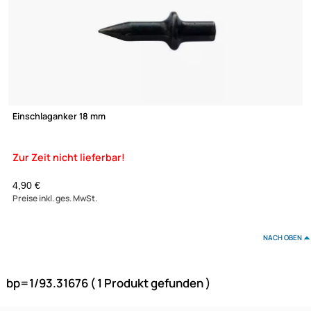
Einschlaganker 18 mm
XmediaSat
Über uns
Impressum
4,90 €
Datenschutz
Preise inkl. ges. MwSt.
Widerrufsbelehrung
↩ Vertrag widerrufen
NAC
AGB