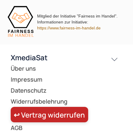
Kontakt
Service
bp=1/93.31676 ( 1 Produkt gefunden )
Mitglied der Initiative "Fairness im Handel".
Preisliste
Informationen zur Initiative:
Versandkosten
https://www.fairness-im-handel.de
Partner
Zahlungsarten
Wir versenden mit
Unsere Leistungen
Zur Zeit nicht lieferbar!