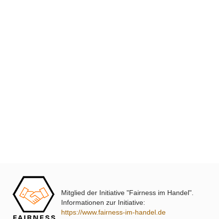
XmediaSat
Über uns
Impressum
Datenschutz
Widerrufsbelehrung
↩ Vertrag widerrufen
AGB
Kontakt
Mitglied der Initiative "Fairness im Handel".
Service
Informationen zur Initiative:
https://www.fairness-im-handel.de
Preisliste