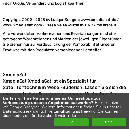
nach Größe, Versandart und Logistikpartner.
Copyright 2002 - 2026 by Ludger Seegers www.xmediasat.de /
www.xmediasat.com - Diese Seite wurde in 114.37 ms erstellt.
Alle verwendeten Markennamen und Bezeichnungen sind ein-
getragene Warenzeichen und Marken der jeweiligen Eigentümer.
Sie dienen nur zur Verdeutlichung der Kompatibilität unserer
Produkte mit den Produkten verschiedener Hersteller.
XmediaSat
XmediaSat
XmediaSat ist ein Spezialist für
Satellitentechnik in Wesel-Büderich. Lassen Sie sich die
modernste Satellitentechnik zeigen. Wir heißen Sie
Dürfen wir Ihre Nutzung unseres Onlineshops zur
herzlich willkommen!
Verbesserung unseres Angebotes auswerten?
Hierfür nutzen
Im Hamm 15
46487
Wesel
Nordrhein-Westfalen
wir Google Analytics. Weitere Informationen finden Sie in unserer
Datenschutzerklärung. Ihre Einwilligung ist freiwillig, Sie können
Telefon:
+492803803901
diese jederzeit für die Zukunft widerrufen.
mehr erfahren
Ja
Nein
1