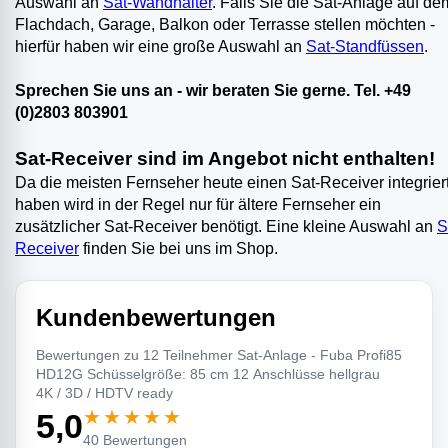
Auswahl an
Sat-Wandhalter
. Falls Sie die Sat-Anlage auf de
Flachdach, Garage, Balkon oder Terrasse stellen möchten -
hierfür haben wir eine große Auswahl an
Sat-Standfüssen
.
Sprechen Sie uns an - wir beraten Sie gerne. Tel. +49
(0)2803 803901
Sat-Receiver sind im Angebot nicht enthalten!
Da die meisten Fernseher heute einen Sat-Receiver integrier
haben wird in der Regel nur für ältere Fernseher ein
zusätzlicher Sat-Receiver benötigt. Eine kleine Auswahl an
S
Receiver
finden Sie bei uns im Shop.
Kundenbewertungen
Bewertungen zu 12 Teilnehmer Sat-Anlage - Fuba Profi85
HD12G Schüsselgröße: 85 cm 12 Anschlüsse hellgrau
4K / 3D / HDTV ready
★★★★★
5,0
40 Bewertungen