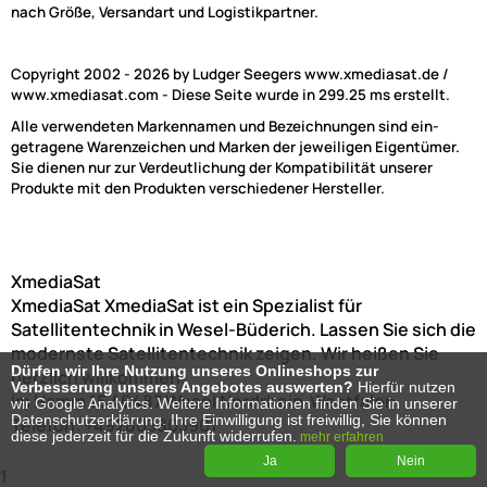
nach Größe, Versandart und Logistikpartner.
Copyright 2002 - 2026 by Ludger Seegers www.xmediasat.de /
www.xmediasat.com - Diese Seite wurde in 299.25 ms erstellt.
Alle verwendeten Markennamen und Bezeichnungen sind ein-
getragene Warenzeichen und Marken der jeweiligen Eigentümer.
Sie dienen nur zur Verdeutlichung der Kompatibilität unserer
Produkte mit den Produkten verschiedener Hersteller.
XmediaSat
XmediaSat
XmediaSat ist ein Spezialist für
Satellitentechnik in Wesel-Büderich. Lassen Sie sich die
modernste Satellitentechnik zeigen. Wir heißen Sie
Dürfen wir Ihre Nutzung unseres Onlineshops zur
herzlich willkommen!
Verbesserung unseres Angebotes auswerten?
Hierfür nutzen
Im Hamm 15
46487
Wesel
Nordrhein-Westfalen
wir Google Analytics. Weitere Informationen finden Sie in unserer
Datenschutzerklärung. Ihre Einwilligung ist freiwillig, Sie können
Telefon:
+492803803901
diese jederzeit für die Zukunft widerrufen.
mehr erfahren
Ja
Nein
1