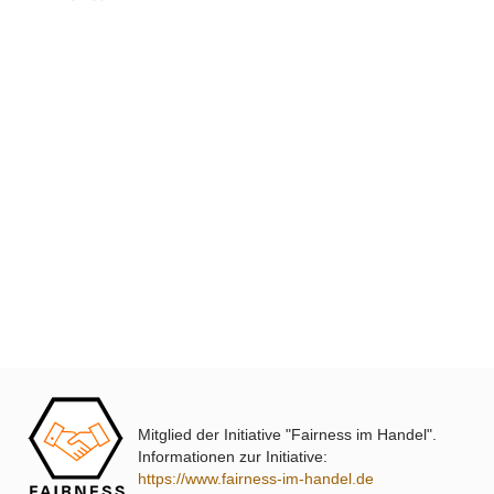
Klicken Sie auf den Zurück-Button Ihres Browsers und suchen 
erneut.
XmediaSat
Über uns
Impressum
Datenschutz
Widerrufsbelehrung
↩ Vertrag widerrufen
AGB
Kontakt
Mitglied der Initiative "Fairness im Handel".
Service
Informationen zur Initiative:
https://www.fairness-im-handel.de
Preisliste