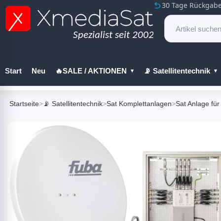
30 Tage Rückgabe
Start
Neu
🔥SALE / AKTIONEN
📡 Satellitentechnik
🔧 Werkzeug
Startseite
>
📡 Satellitentechnik
>
Sat Komplettanlagen
>
Sat Anlage für