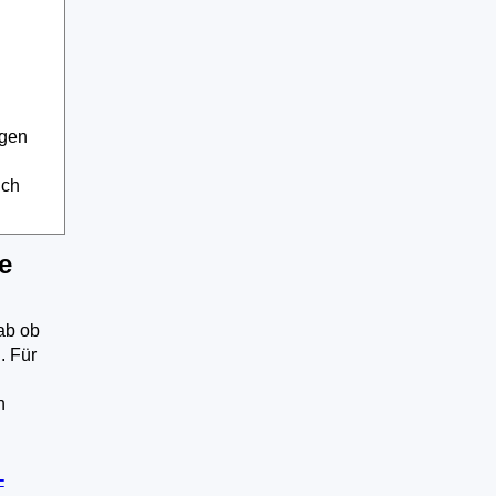
igen
uch
e
ab ob
. Für
n
-