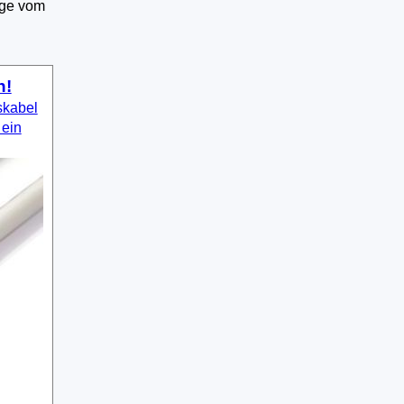
ige vom
n!
skabel
 ein