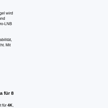
gel wird
und
tro-LNB
ilität,
t. Mit
 für 8
t für
4K
,