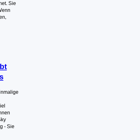
et. Sie
 Wenn
en,
bt
s
einmalige
iel
önnen
Sky
g - Sie