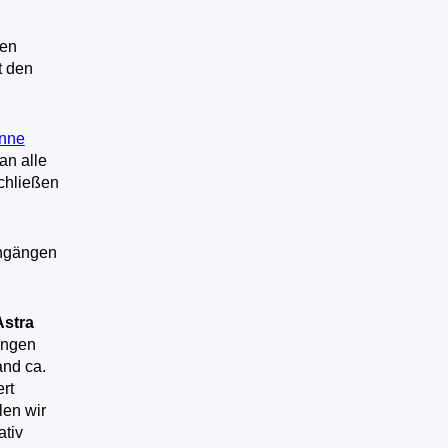
uen
t den
nne
an alle
chließen
ngängen
Astra
angen
and ca.
rt
len wir
ativ