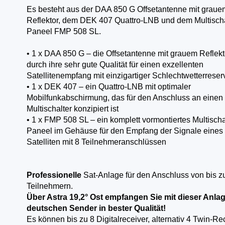
Es besteht aus der DAA 850 G Offsetantenne mit graue
Reflektor, dem DEK 407 Quattro-LNB und dem Multischa
Paneel FMP 508 SL.
• 1 x DAA 850 G – die Offsetantenne mit grauem Reflekt
durch ihre sehr gute Qualität für einen exzellenten
Satellitenempfang mit einzigartiger Schlechtwetterreser
• 1 x DEK 407 – ein Quattro-LNB mit optimaler
Mobilfunkabschirmung, das für den Anschluss an einen
Multischalter konzipiert ist
• 1 x FMP 508 SL – ein komplett vormontiertes Multischa
Paneel im Gehäuse für den Empfang der Signale eines
Satelliten mit 8 Teilnehmeranschlüssen
Professionelle
Sat-Anlage für den Anschluss von bis z
Teilnehmern.
Über Astra 19,2° Ost empfangen Sie mit dieser Anlag
deutschen Sender in bester Qualität!
Es können bis zu 8 Digitalreceiver, alternativ 4 Twin-Re