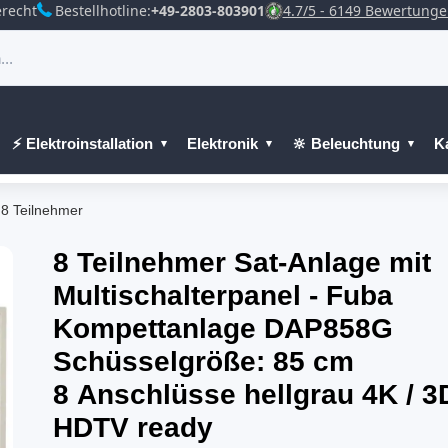
recht
Bestellhotline:
+49-2803-803901
4.7/5 - 6149 Bewertung
⚡ Elektroinstallation
Elektronik
🔆 Beleuchtung
K
 8 Teilnehmer
8 Teilnehmer Sat-Anlage mit
Multischalterpanel - Fuba
Kompettanlage DAP858G
Schüsselgröße: 85 cm
8 Anschlüsse hellgrau 4K / 3D
HDTV ready