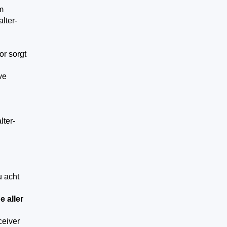
m
lter-
or sorgt
ve
lter-
u acht
e aller
ceiver