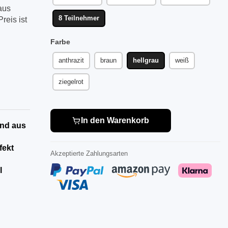
aus
8 Teilnehmer
reis ist
Farbe
anthrazit
braun
hellgrau
weiß
ziegelrot
In den Warenkorb
end aus
fekt
Akzeptierte Zahlungsarten
l