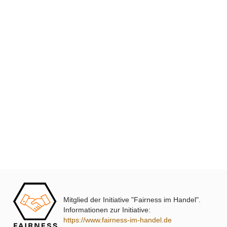
XmediaSat
Über uns
Impressum
Datenschutz
Widerrufsbelehrung
↩ Vertrag widerrufen
AGB
Kontakt
Mitglied der Initiative "Fairness im Handel".
Service
Informationen zur Initiative:
https://www.fairness-im-handel.de
Preisliste