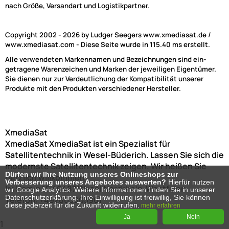
nach Größe, Versandart und Logistikpartner.
Copyright 2002 - 2026 by Ludger Seegers www.xmediasat.de /
www.xmediasat.com - Diese Seite wurde in 115.40 ms erstellt.
Alle verwendeten Markennamen und Bezeichnungen sind ein-
getragene Warenzeichen und Marken der jeweiligen Eigentümer.
Sie dienen nur zur Verdeutlichung der Kompatibilität unserer
Produkte mit den Produkten verschiedener Hersteller.
XmediaSat
XmediaSat
XmediaSat ist ein Spezialist für
Satellitentechnik in Wesel-Büderich. Lassen Sie sich die
modernste Satellitentechnik zeigen. Wir heißen Sie
Dürfen wir Ihre Nutzung unseres Onlineshops zur
herzlich willkommen!
Verbesserung unseres Angebotes auswerten?
Hierfür nutzen
Im Hamm 15
46487
Wesel
Nordrhein-Westfalen
wir Google Analytics. Weitere Informationen finden Sie in unserer
Datenschutzerklärung. Ihre Einwilligung ist freiwillig, Sie können
Telefon:
+492803803901
diese jederzeit für die Zukunft widerrufen.
mehr erfahren
Ja
Nein
1