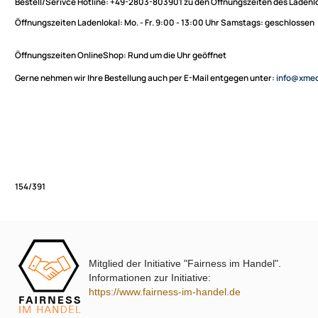
Sie haben Fragen zu unseren Produkten oder möchten
XmediaSat
bestellen?
Über uns
Impressum
Bestell/Serivce Hotline:
+49-2803-803901 zu den Öffnungszeiten des
Datenschutz
Öffnungszeiten Ladenlokal:
Mo. - Fr. 9:00 - 13:00 Uhr Samstags: ges
Widerrufsbelehrung
↩ Vertrag widerrufen
Öffnungszeiten OnlineShop:
Rund um die Uhr geöffnet
AGB
Gerne nehmen wir Ihre Bestellung auch per E-Mail entgegen unter:
in
Kontakt
Service
Preisliste
Versandkosten
Partner
Zahlungsarten
Mitglied der Initiative "Fairness im Handel".
Wir versenden mit
154/391
Informationen zur Initiative:
Unsere Leistungen
https://www.fairness-im-handel.de