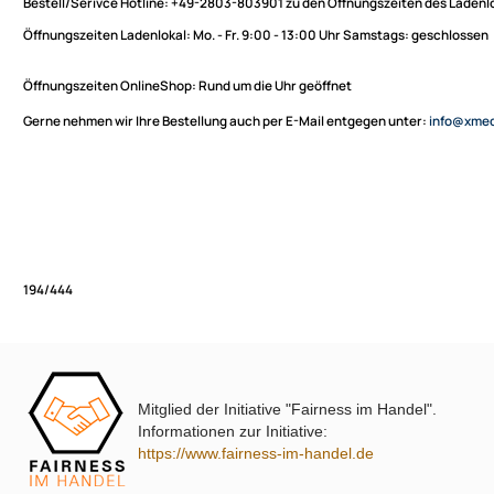
Sie haben Fragen zu unseren Produkten oder möchten
XmediaSat
bestellen?
Über uns
Impressum
Bestell/Serivce Hotline:
+49-2803-803901 zu den Öffnungszeiten des
Datenschutz
Öffnungszeiten Ladenlokal:
Mo. - Fr. 9:00 - 13:00 Uhr Samstags: ges
Widerrufsbelehrung
↩ Vertrag widerrufen
Öffnungszeiten OnlineShop:
Rund um die Uhr geöffnet
AGB
Gerne nehmen wir Ihre Bestellung auch per E-Mail entgegen unter:
in
Kontakt
Service
Preisliste
Versandkosten
Partner
Zahlungsarten
Mitglied der Initiative "Fairness im Handel".
Wir versenden mit
194/444
Informationen zur Initiative:
Unsere Leistungen
https://www.fairness-im-handel.de