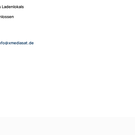
 Ladenlokals
chlossen
nfo@xmediasat.de