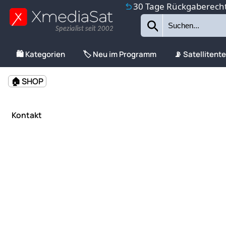
30 Tage Rückgaberech
Spezialist seit 2002
🛍️ Kategorien
🏷️ Neu im Programm
📡 Satellitent
🏠 SHOP
Kontakt