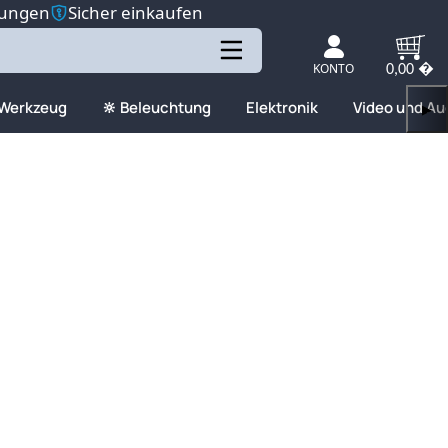
tungen
Sicher einkaufen
KONTO
0,00 �
 Werkzeug
🔆 Beleuchtung
Elektronik
Video und Au
▶