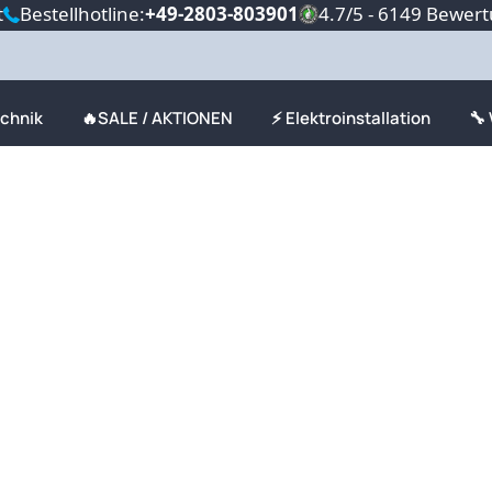
t
Bestellhotline:
+49-2803-803901
4.7/5 - 6149 Bewer
echnik
🔥SALE / AKTIONEN
⚡ Elektroinstallation
🔧