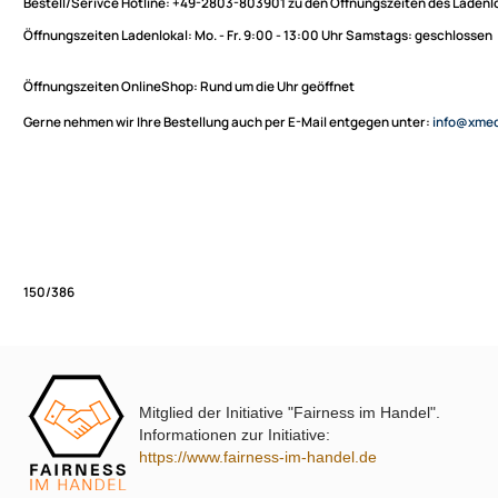
Sie haben Fragen zu unseren Produkten oder möchten
XmediaSat
bestellen?
Über uns
Impressum
Bestell/Serivce Hotline:
+49-2803-803901 zu den Öffnungszeiten des
Datenschutz
Öffnungszeiten Ladenlokal:
Mo. - Fr. 9:00 - 13:00 Uhr Samstags: ges
Widerrufsbelehrung
↩ Vertrag widerrufen
Öffnungszeiten OnlineShop:
Rund um die Uhr geöffnet
AGB
Gerne nehmen wir Ihre Bestellung auch per E-Mail entgegen unter:
in
Kontakt
Service
Preisliste
Versandkosten
Partner
Zahlungsarten
Mitglied der Initiative "Fairness im Handel".
Wir versenden mit
150/386
Informationen zur Initiative:
Unsere Leistungen
https://www.fairness-im-handel.de