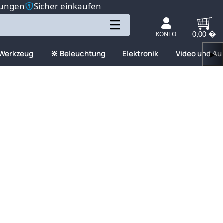
tungen
Sicher einkaufen
KONTO
0,00 �
 Werkzeug
🔆 Beleuchtung
Elektronik
Video und Au
▶