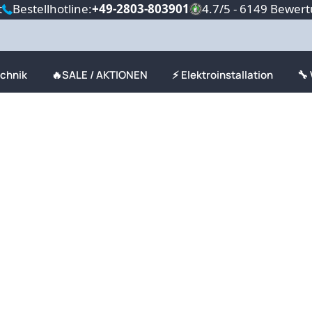
t
Bestellhotline:
+49-2803-803901
4.7/5 - 6149 Bewer
echnik
🔥SALE / AKTIONEN
⚡ Elektroinstallation
🔧