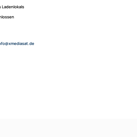
 Ladenlokals
chlossen
nfo@xmediasat.de