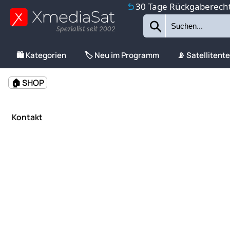
30 Tage Rückgaberech
Spezialist seit 2002
🛍️ Kategorien
🏷️ Neu im Programm
📡 Satellitent
🏠 SHOP
Kontakt