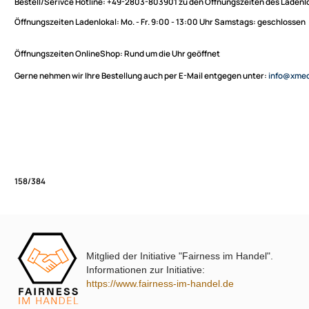
Sie haben Fragen zu unseren Produkten oder möchten
XmediaSat
bestellen?
Über uns
Impressum
Bestell/Serivce Hotline:
+49-2803-803901 zu den Öffnungszeiten des
Datenschutz
Öffnungszeiten Ladenlokal:
Mo. - Fr. 9:00 - 13:00 Uhr Samstags: ges
Widerrufsbelehrung
↩ Vertrag widerrufen
Öffnungszeiten OnlineShop:
Rund um die Uhr geöffnet
AGB
Gerne nehmen wir Ihre Bestellung auch per E-Mail entgegen unter:
in
Kontakt
Service
Preisliste
Versandkosten
Partner
Zahlungsarten
Mitglied der Initiative "Fairness im Handel".
Wir versenden mit
158/384
Informationen zur Initiative:
Unsere Leistungen
https://www.fairness-im-handel.de