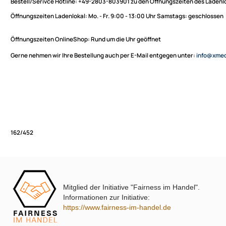
Sie haben Fragen zu unseren Produkten oder möchten
XmediaSat
bestellen?
Über uns
Impressum
Bestell/Serivce Hotline:
+49-2803-803901 zu den Öffnungszeiten des
Datenschutz
Öffnungszeiten Ladenlokal:
Mo. - Fr. 9:00 - 13:00 Uhr Samstags: ges
Widerrufsbelehrung
↩ Vertrag widerrufen
Öffnungszeiten OnlineShop:
Rund um die Uhr geöffnet
AGB
Gerne nehmen wir Ihre Bestellung auch per E-Mail entgegen unter:
in
Kontakt
Service
Preisliste
Versandkosten
Partner
Zahlungsarten
Mitglied der Initiative "Fairness im Handel".
Wir versenden mit
162/452
Informationen zur Initiative:
Unsere Leistungen
https://www.fairness-im-handel.de