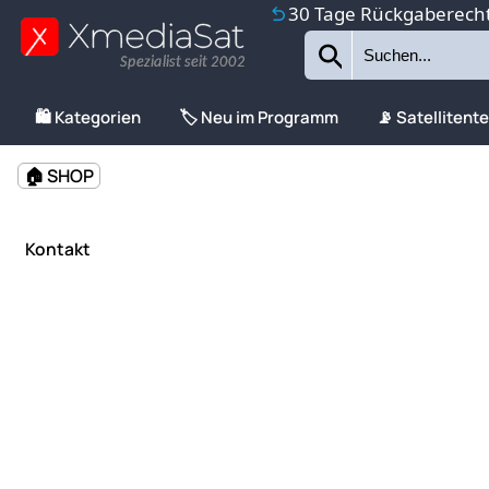
30 Tage Rückgaberech
Spezialist seit 2002
🛍️ Kategorien
🏷️ Neu im Programm
📡 Satellitent
🏠 SHOP
Kontakt