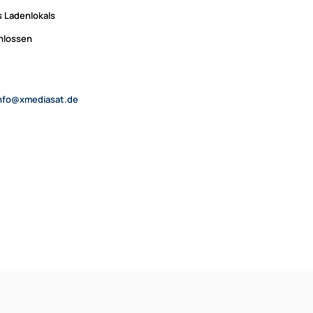
 Ladenlokals
chlossen
nfo@xmediasat.de