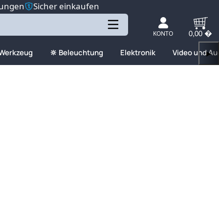
tungen
Sicher einkaufen
KONTO
0,00 �
 Werkzeug
🔆 Beleuchtung
Elektronik
Video und Au
▶