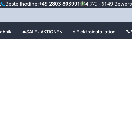
t
Bestellhotline:
+49-2803-803901
4.7/5 - 6149 Bewer
echnik
🔥SALE / AKTIONEN
⚡ Elektroinstallation
🔧