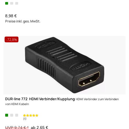
Wentronic 31890 High Speed HDMI Kabel 5 m HDMI® Stecker>
HDMI®
Stecker; drehbar
8,98 €
Preise inkl. ges. MwSt.
-72,8%