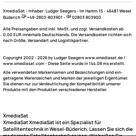
XmediaSat - Inhaber: Ludger Seegers - Im Hamm 15 - 46487 Wesel
Büderich
+49-2803-803901 -
02803 803900
Alle Preisangaben sind inkl. MwSt. und zzgl. Versandkosten ab
Zur Zeit nicht lieferbar!
0,00 EUR innerhalb Deutschlands. Die Versandkosten richten sich
nach Größe, Versandart und Logistikpartner.
Copyright 2002 - 2026 by Ludger Seegers www.xmediasat.de /
www.xmediasat.com - Diese Seite wurde in 144.08 ms erstellt.
Alle verwendeten Markennamen und Bezeichnungen sind ein-
getragene Warenzeichen und Marken der jeweiligen Eigentümer.
Sie dienen nur zur Verdeutlichung der Kompatibilität unserer
Produkte mit den Produkten verschiedener Hersteller.
XmediaSat
XmediaSat
XmediaSat ist ein Spezialist für
Satellitentechnik in Wesel-Büderich. Lassen Sie sich die
modernste Satellitentechnik zeigen. Wir heißen Sie