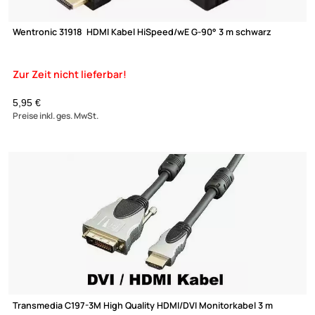
Wentronic 31917 HDMI Kabel HiSpeed/wE G-90° 2 m schwarz
XmediaSat
Über uns
Impressum
Datenschutz
3,19 €
Widerrufsbelehrung
Preise inkl. ges. MwSt.
↩ Vertrag widerrufen
AGB
Kontakt
Service
Preisliste
Versandkosten
Partner