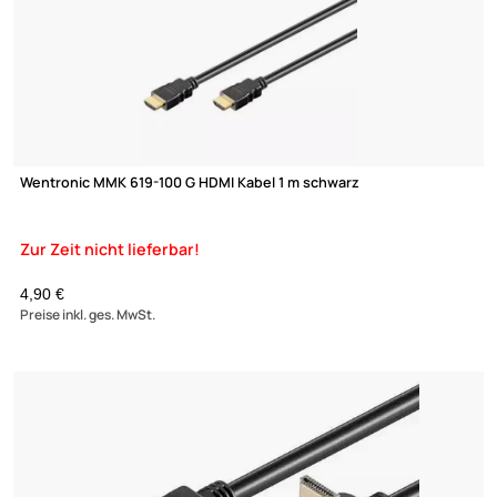
Wentronic 31914 High Speed HDMI Kabel 2 m HDMI® Stecker>
HDMI®
Stecker; drehbar
5,70 €
Preise inkl. ges. MwSt.