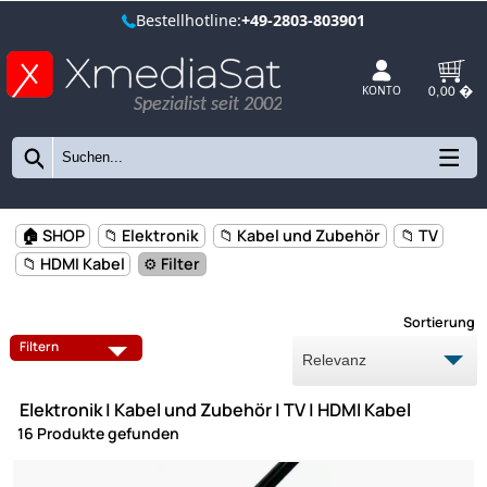
Bestellhotline:
+49-2803-803901
Spezialist seit 2002
KONTO
🏠 SHOP
📁 Elektronik
📁 Kabel und Zubehör
📁 TV
📁 HDMI Kabel
⚙️ Filter
Sort
CINCH KABEL
DVI / HDMI ADAPTER
Filtern
DVI KABEL
HDMI DOSEN
Elektronik | Kabel und Zubehör | TV | HDMI Kabel
HDMI KABEL
HDMI UMCHALTBOX / VERTEI
16 Produkte gefunden