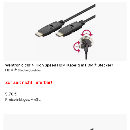
Wentronic 31931 HDMI Kabel HiSpeed HDMI A auf HDMI C 1.5 m
schwarz
5,81 €
Preise inkl. ges. MwSt.