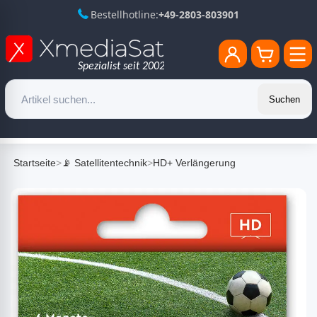
Bestellhotline:
+49-2803-803901
Suchen
Startseite
>
📡 Satellitentechnik
>
HD+ Verlängerung