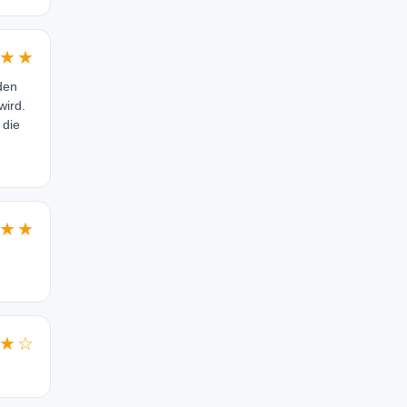
★★
den
wird.
 die
.
★★
★☆