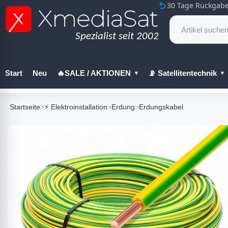
30 Tage Rückgabe
Start
Neu
🔥SALE / AKTIONEN
📡 Satellitentechnik
🔧 Werkzeug
Startseite
>
⚡ Elektroinstallation
>
Erdung
>
Erdungskabel