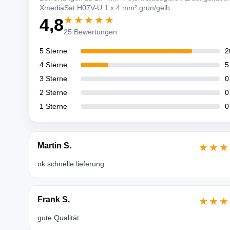
XmediaSat H07V-U 1 x 4 mm² grün/gelb
★★★★★
4,8
25 Bewertungen
5 Sterne
2
4 Sterne
5
3 Sterne
0
2 Sterne
0
1 Sterne
0
Martin S.
★★★
ok schnelle lieferung
Frank S.
★★★
gute Qualität