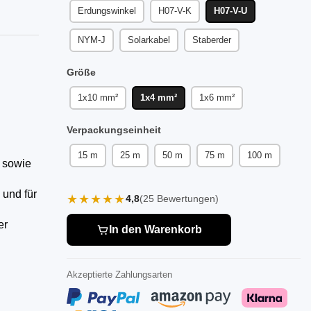
Erdungswinkel
H07-V-K
H07-V-U
NYM-J
Solarkabel
Staberder
Größe
1x10 mm²
1x4 mm²
1x6 mm²
Verpackungseinheit
15 m
25 m
50 m
75 m
100 m
z sowie
 und für
★★★★★
4,8
(25 Bewertungen)
er
In den Warenkorb
Akzeptierte Zahlungsarten