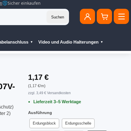
en
Sicher einkaufen
Suchen
abelanschluss
Video und Audio Halterungen
1,17 €
07V-
(1,17 €/m)
zzgl. 3,49 € Versandkosten
Lieferzeit 3–5 Werktage
schutz)
Ausführung
er 2)
Erdungsblock
Erdungsschelle