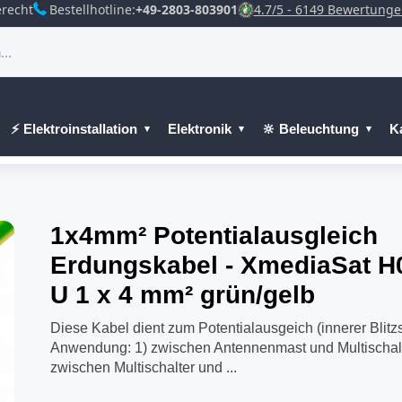
recht
Bestellhotline:
+49-2803-803901
4.7/5 - 6149 Bewertung
⚡ Elektroinstallation
Elektronik
🔆 Beleuchtung
K
1x4mm² Potentialausgleich
Erdungskabel - XmediaSat H
U 1 x 4 mm² grün/gelb
Diese Kabel dient zum Potentialausgeich (innerer Blitz
Anwendung: 1) zwischen Antennenmast und Multischalt
zwischen Multischalter und ...