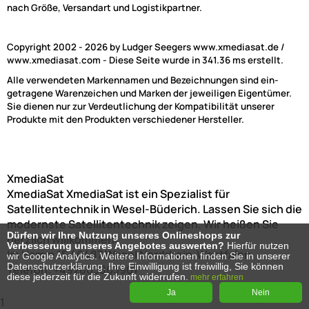
nach Größe, Versandart und Logistikpartner.
Copyright 2002 - 2026 by Ludger Seegers www.xmediasat.de /
www.xmediasat.com - Diese Seite wurde in 341.36 ms erstellt.
Alle verwendeten Markennamen und Bezeichnungen sind ein-
getragene Warenzeichen und Marken der jeweiligen Eigentümer.
Sie dienen nur zur Verdeutlichung der Kompatibilität unserer
Produkte mit den Produkten verschiedener Hersteller.
XmediaSat
XmediaSat
XmediaSat ist ein Spezialist für
Satellitentechnik in Wesel-Büderich. Lassen Sie sich die
modernste Satellitentechnik zeigen. Wir heißen Sie
Dürfen wir Ihre Nutzung unseres Onlineshops zur
herzlich willkommen!
Verbesserung unseres Angebotes auswerten?
Hierfür nutzen
Im Hamm 15
46487
Wesel
Nordrhein-Westfalen
wir Google Analytics. Weitere Informationen finden Sie in unserer
Datenschutzerklärung. Ihre Einwilligung ist freiwillig, Sie können
Telefon:
+492803803901
diese jederzeit für die Zukunft widerrufen.
mehr erfahren
Ja
Nein
1