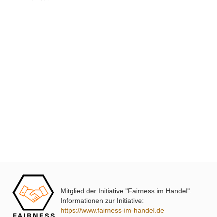
Klicken Sie auf den Zurück-Button Ihres Browsers und suchen 
erneut.
XmediaSat
Über uns
Impressum
Datenschutz
Widerrufsbelehrung
↩ Vertrag widerrufen
AGB
Kontakt
Mitglied der Initiative "Fairness im Handel".
Service
Informationen zur Initiative:
https://www.fairness-im-handel.de
Preisliste