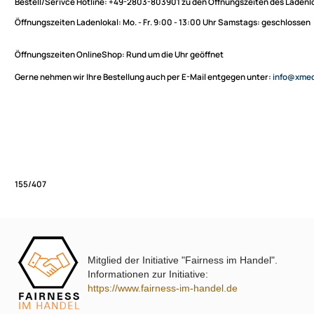
Sie haben Fragen zu unseren Produkten oder möchten
XmediaSat
bestellen?
Über uns
Impressum
Bestell/Serivce Hotline:
+49-2803-803901 zu den Öffnungszeiten des
Datenschutz
Öffnungszeiten Ladenlokal:
Mo. - Fr. 9:00 - 13:00 Uhr Samstags: ges
Widerrufsbelehrung
↩ Vertrag widerrufen
Öffnungszeiten OnlineShop:
Rund um die Uhr geöffnet
AGB
Gerne nehmen wir Ihre Bestellung auch per E-Mail entgegen unter:
in
Kontakt
Service
Preisliste
Versandkosten
Partner
Zahlungsarten
Mitglied der Initiative "Fairness im Handel".
Wir versenden mit
155/407
Informationen zur Initiative:
Unsere Leistungen
https://www.fairness-im-handel.de