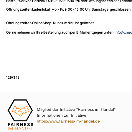
Sie haben Fragen zu unseren Produkten oder möchten
XmediaSat
bestellen?
Über uns
Impressum
Bestell/Serivce Hotline:
+49-2803-803901 zu den Öffnungszeiten des
Datenschutz
Öffnungszeiten Ladenlokal:
Mo. - Fr. 9:00 - 13:00 Uhr Samstags: ges
Widerrufsbelehrung
↩ Vertrag widerrufen
Öffnungszeiten OnlineShop:
Rund um die Uhr geöffnet
AGB
Gerne nehmen wir Ihre Bestellung auch per E-Mail entgegen unter:
in
Kontakt
Service
Preisliste
Versandkosten
Partner
Zahlungsarten
Mitglied der Initiative "Fairness im Handel".
Wir versenden mit
129/348
Informationen zur Initiative:
Unsere Leistungen
https://www.fairness-im-handel.de