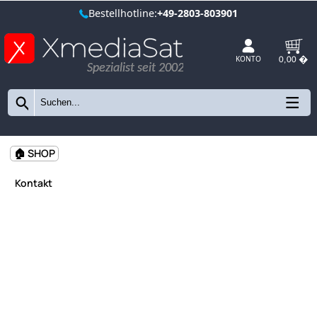
ne:
+49-2803-803901
Spezialist seit 2002
KONTO
🏠 SHOP
Kontakt