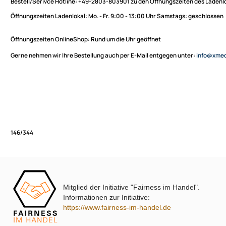
Sie haben Fragen zu unseren Produkten oder möchten
XmediaSat
bestellen?
Über uns
Impressum
Bestell/Serivce Hotline:
+49-2803-803901 zu den Öffnungszeiten des
Datenschutz
Öffnungszeiten Ladenlokal:
Mo. - Fr. 9:00 - 13:00 Uhr Samstags: ges
Widerrufsbelehrung
↩ Vertrag widerrufen
Öffnungszeiten OnlineShop:
Rund um die Uhr geöffnet
AGB
Gerne nehmen wir Ihre Bestellung auch per E-Mail entgegen unter:
in
Kontakt
Service
Preisliste
Versandkosten
Partner
Zahlungsarten
Mitglied der Initiative "Fairness im Handel".
Wir versenden mit
146/344
Informationen zur Initiative:
Unsere Leistungen
https://www.fairness-im-handel.de