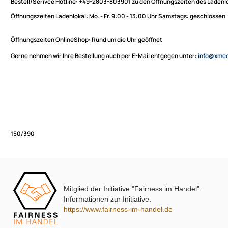
Sie haben Fragen zu unseren Produkten oder möchten
XmediaSat
bestellen?
Über uns
Impressum
Bestell/Serivce Hotline:
+49-2803-803901 zu den Öffnungszeiten des
Datenschutz
Öffnungszeiten Ladenlokal:
Mo. - Fr. 9:00 - 13:00 Uhr Samstags: ges
Widerrufsbelehrung
↩ Vertrag widerrufen
Öffnungszeiten OnlineShop:
Rund um die Uhr geöffnet
AGB
Gerne nehmen wir Ihre Bestellung auch per E-Mail entgegen unter:
in
Kontakt
Service
Preisliste
Versandkosten
Partner
Zahlungsarten
Mitglied der Initiative "Fairness im Handel".
Wir versenden mit
150/390
Informationen zur Initiative:
Unsere Leistungen
https://www.fairness-im-handel.de