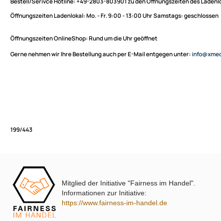
Sie haben Fragen zu unseren Produkten oder möchten
XmediaSat
bestellen?
Über uns
Impressum
Bestell/Serivce Hotline:
+49-2803-803901 zu den Öffnungszeiten des
Datenschutz
Öffnungszeiten Ladenlokal:
Mo. - Fr. 9:00 - 13:00 Uhr Samstags: ges
Widerrufsbelehrung
↩ Vertrag widerrufen
Öffnungszeiten OnlineShop:
Rund um die Uhr geöffnet
AGB
Gerne nehmen wir Ihre Bestellung auch per E-Mail entgegen unter:
in
Kontakt
Service
Preisliste
Versandkosten
Partner
Zahlungsarten
Mitglied der Initiative "Fairness im Handel".
Wir versenden mit
199/443
Informationen zur Initiative:
Unsere Leistungen
https://www.fairness-im-handel.de