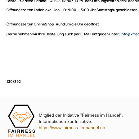
Sie haben Fragen zu unseren Produkten oder möchten
XmediaSat
bestellen?
Über uns
Impressum
Bestell/Serivce Hotline:
+49-2803-803901 zu den Öffnungszeiten des
Datenschutz
Öffnungszeiten Ladenlokal:
Mo. - Fr. 9:00 - 13:00 Uhr Samstags: ges
Widerrufsbelehrung
↩ Vertrag widerrufen
Öffnungszeiten OnlineShop:
Rund um die Uhr geöffnet
AGB
Gerne nehmen wir Ihre Bestellung auch per E-Mail entgegen unter:
in
Kontakt
Service
Preisliste
Versandkosten
Partner
Zahlungsarten
Mitglied der Initiative "Fairness im Handel".
Wir versenden mit
130/392
Informationen zur Initiative:
Unsere Leistungen
https://www.fairness-im-handel.de