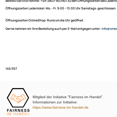
Sie haben Fragen zu unseren Produkten oder möchten
XmediaSat
bestellen?
Über uns
Impressum
Bestell/Serivce Hotline:
+49-2803-803901 zu den Öffnungszeiten des
Datenschutz
Öffnungszeiten Ladenlokal:
Mo. - Fr. 9:00 - 13:00 Uhr Samstags: ges
Widerrufsbelehrung
↩ Vertrag widerrufen
Öffnungszeiten OnlineShop:
Rund um die Uhr geöffnet
AGB
Gerne nehmen wir Ihre Bestellung auch per E-Mail entgegen unter:
in
Kontakt
Service
Preisliste
Versandkosten
Partner
Zahlungsarten
Mitglied der Initiative "Fairness im Handel".
Wir versenden mit
145/357
Informationen zur Initiative:
Unsere Leistungen
https://www.fairness-im-handel.de