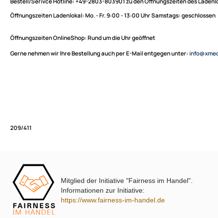
Sie haben Fragen zu unseren Produkten oder möchten
XmediaSat
bestellen?
Über uns
Impressum
Bestell/Serivce Hotline:
+49-2803-803901 zu den Öffnungszeiten des
Datenschutz
Öffnungszeiten Ladenlokal:
Mo. - Fr. 9:00 - 13:00 Uhr Samstags: ges
Widerrufsbelehrung
↩ Vertrag widerrufen
Öffnungszeiten OnlineShop:
Rund um die Uhr geöffnet
AGB
Gerne nehmen wir Ihre Bestellung auch per E-Mail entgegen unter:
in
Kontakt
Service
Preisliste
Versandkosten
Partner
Zahlungsarten
Mitglied der Initiative "Fairness im Handel".
Wir versenden mit
209/411
Informationen zur Initiative:
Unsere Leistungen
https://www.fairness-im-handel.de