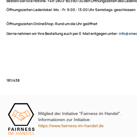
Sie haben Fragen zu unseren Produkten oder möchten
XmediaSat
bestellen?
Über uns
Impressum
Bestell/Serivce Hotline:
+49-2803-803901 zu den Öffnungszeiten des
Datenschutz
Öffnungszeiten Ladenlokal:
Mo. - Fr. 9:00 - 13:00 Uhr Samstags: ges
Widerrufsbelehrung
↩ Vertrag widerrufen
Öffnungszeiten OnlineShop:
Rund um die Uhr geöffnet
AGB
Gerne nehmen wir Ihre Bestellung auch per E-Mail entgegen unter:
in
Kontakt
Service
Preisliste
Versandkosten
Partner
Zahlungsarten
Mitglied der Initiative "Fairness im Handel".
Wir versenden mit
181/438
Informationen zur Initiative:
Unsere Leistungen
https://www.fairness-im-handel.de