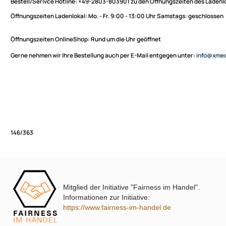
Sie haben Fragen zu unseren Produkten oder möchten
XmediaSat
bestellen?
Über uns
Impressum
Bestell/Serivce Hotline:
+49-2803-803901 zu den Öffnungszeiten des
Datenschutz
Öffnungszeiten Ladenlokal:
Mo. - Fr. 9:00 - 13:00 Uhr Samstags: ges
Widerrufsbelehrung
↩ Vertrag widerrufen
Öffnungszeiten OnlineShop:
Rund um die Uhr geöffnet
AGB
Gerne nehmen wir Ihre Bestellung auch per E-Mail entgegen unter:
in
Kontakt
Service
Preisliste
Versandkosten
Partner
Zahlungsarten
Mitglied der Initiative "Fairness im Handel".
Wir versenden mit
146/363
Informationen zur Initiative:
Unsere Leistungen
https://www.fairness-im-handel.de