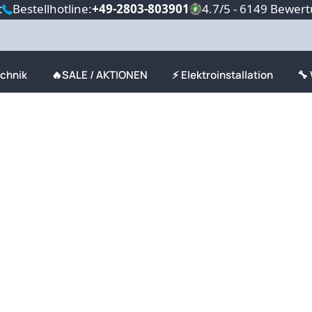
t
Bestellhotline:
+49-2803-803901
4.7/5 - 6149 Bewer
echnik
🔥SALE / AKTIONEN
⚡ Elektroinstallation
🔧