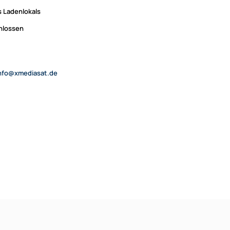
 Ladenlokals
chlossen
nfo@xmediasat.de