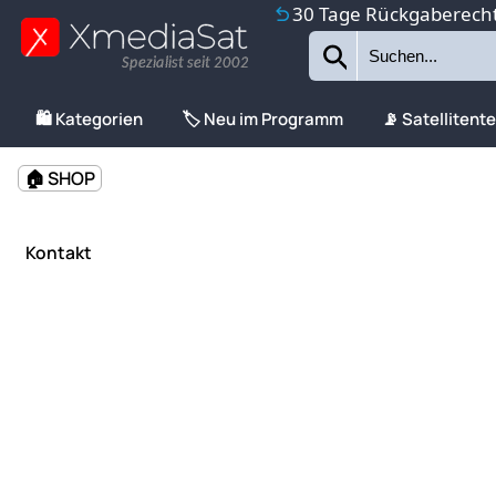
30 Tage Rückgaberech
Spezialist seit 2002
🛍️ Kategorien
🏷️ Neu im Programm
📡 Satellitent
🏠 SHOP
Kontakt