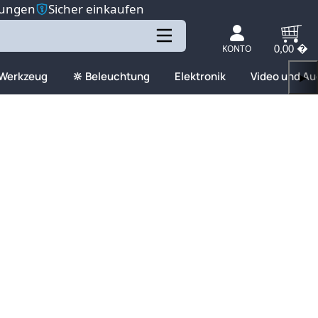
tungen
Sicher einkaufen
KONTO
0,00 �
 Werkzeug
🔆 Beleuchtung
Elektronik
Video und Au
▶