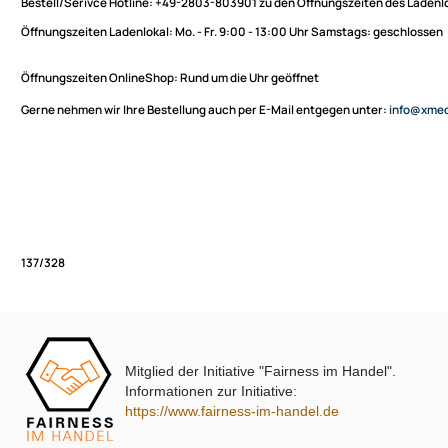
Sie haben Fragen zu unseren Produkten oder möchten
XmediaSat
bestellen?
Über uns
Impressum
Bestell/Serivce Hotline:
+49-2803-803901 zu den Öffnungszeiten des
Datenschutz
Öffnungszeiten Ladenlokal:
Mo. - Fr. 9:00 - 13:00 Uhr Samstags: ges
Widerrufsbelehrung
↩ Vertrag widerrufen
Öffnungszeiten OnlineShop:
Rund um die Uhr geöffnet
AGB
Gerne nehmen wir Ihre Bestellung auch per E-Mail entgegen unter:
in
Kontakt
Service
Preisliste
Versandkosten
Partner
Zahlungsarten
Mitglied der Initiative "Fairness im Handel".
Wir versenden mit
137/328
Informationen zur Initiative:
Unsere Leistungen
https://www.fairness-im-handel.de