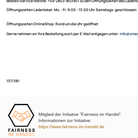
Sie haben Fragen zu unseren Produkten oder möchten
XmediaSat
bestellen?
Über uns
Impressum
Bestell/Serivce Hotline:
+49-2803-803901 zu den Öffnungszeiten des
Datenschutz
Öffnungszeiten Ladenlokal:
Mo. - Fr. 9:00 - 13:00 Uhr Samstags: ges
Widerrufsbelehrung
↩ Vertrag widerrufen
Öffnungszeiten OnlineShop:
Rund um die Uhr geöffnet
AGB
Gerne nehmen wir Ihre Bestellung auch per E-Mail entgegen unter:
in
Kontakt
Service
Preisliste
Versandkosten
Partner
Zahlungsarten
Mitglied der Initiative "Fairness im Handel".
Wir versenden mit
137/381
Informationen zur Initiative:
Unsere Leistungen
https://www.fairness-im-handel.de