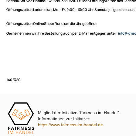
Sie haben Fragen zu unseren Produkten oder möchten
XmediaSat
bestellen?
Über uns
Impressum
Bestell/Serivce Hotline:
+49-2803-803901 zu den Öffnungszeiten des
Datenschutz
Öffnungszeiten Ladenlokal:
Mo. - Fr. 9:00 - 13:00 Uhr Samstags: ges
Widerrufsbelehrung
↩ Vertrag widerrufen
Öffnungszeiten OnlineShop:
Rund um die Uhr geöffnet
AGB
Gerne nehmen wir Ihre Bestellung auch per E-Mail entgegen unter:
in
Kontakt
Service
Preisliste
Versandkosten
Partner
Zahlungsarten
Mitglied der Initiative "Fairness im Handel".
Wir versenden mit
140/320
Informationen zur Initiative:
Unsere Leistungen
https://www.fairness-im-handel.de