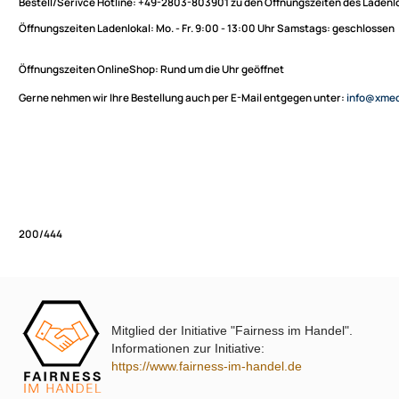
Sie haben Fragen zu unseren Produkten oder möchten
XmediaSat
bestellen?
Über uns
Impressum
Bestell/Serivce Hotline:
+49-2803-803901 zu den Öffnungszeiten des
Datenschutz
Öffnungszeiten Ladenlokal:
Mo. - Fr. 9:00 - 13:00 Uhr Samstags: ges
Widerrufsbelehrung
↩ Vertrag widerrufen
Öffnungszeiten OnlineShop:
Rund um die Uhr geöffnet
AGB
Gerne nehmen wir Ihre Bestellung auch per E-Mail entgegen unter:
in
Kontakt
Service
Preisliste
Versandkosten
Partner
Zahlungsarten
Mitglied der Initiative "Fairness im Handel".
Wir versenden mit
200/444
Informationen zur Initiative:
Unsere Leistungen
https://www.fairness-im-handel.de