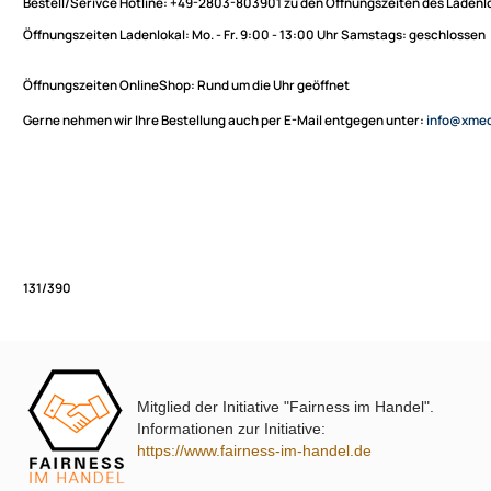
Sie haben Fragen zu unseren Produkten oder möchten
XmediaSat
bestellen?
Über uns
Impressum
Bestell/Serivce Hotline:
+49-2803-803901 zu den Öffnungszeiten des
Datenschutz
Öffnungszeiten Ladenlokal:
Mo. - Fr. 9:00 - 13:00 Uhr Samstags: ges
Widerrufsbelehrung
↩ Vertrag widerrufen
Öffnungszeiten OnlineShop:
Rund um die Uhr geöffnet
AGB
Gerne nehmen wir Ihre Bestellung auch per E-Mail entgegen unter:
in
Kontakt
Service
Preisliste
Versandkosten
Partner
Zahlungsarten
Mitglied der Initiative "Fairness im Handel".
Wir versenden mit
131/390
Informationen zur Initiative:
Unsere Leistungen
https://www.fairness-im-handel.de