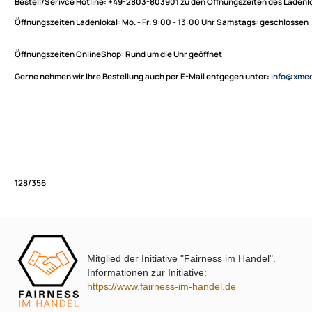
Sie haben Fragen zu unseren Produkten oder möchten
XmediaSat
bestellen?
Über uns
Impressum
Bestell/Serivce Hotline:
+49-2803-803901 zu den Öffnungszeiten des
Datenschutz
Öffnungszeiten Ladenlokal:
Mo. - Fr. 9:00 - 13:00 Uhr Samstags: ges
Widerrufsbelehrung
↩ Vertrag widerrufen
Öffnungszeiten OnlineShop:
Rund um die Uhr geöffnet
AGB
Gerne nehmen wir Ihre Bestellung auch per E-Mail entgegen unter:
in
Kontakt
Service
Preisliste
Versandkosten
Partner
Zahlungsarten
Mitglied der Initiative "Fairness im Handel".
Wir versenden mit
128/356
Informationen zur Initiative:
Unsere Leistungen
https://www.fairness-im-handel.de