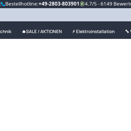
t
Bestellhotline:
+49-2803-803901
4.7/5 - 6149 Bewer
echnik
🔥SALE / AKTIONEN
⚡ Elektroinstallation
🔧