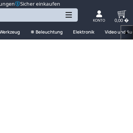
tungen
Sicher einkaufen
KONTO
0,00 �
 Werkzeug
🔆 Beleuchtung
Elektronik
Video und Au
▶