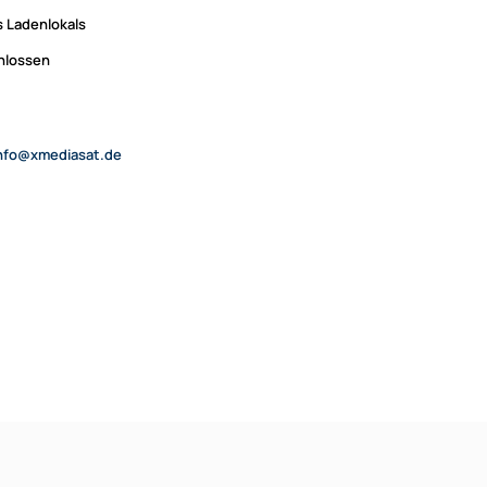
 Ladenlokals
chlossen
nfo@xmediasat.de