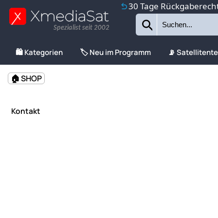
30 Tage Rückgaberech
Spezialist seit 2002
🛍️ Kategorien
🏷️ Neu im Programm
📡 Satellitent
🏠 SHOP
Kontakt