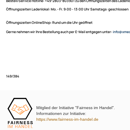
Sie haben Fragen zu unseren Produkten oder möchten
XmediaSat
bestellen?
Über uns
Impressum
Bestell/Serivce Hotline:
+49-2803-803901 zu den Öffnungszeiten des
Datenschutz
Öffnungszeiten Ladenlokal:
Mo. - Fr. 9:00 - 13:00 Uhr Samstags: ges
Widerrufsbelehrung
↩ Vertrag widerrufen
Öffnungszeiten OnlineShop:
Rund um die Uhr geöffnet
AGB
Gerne nehmen wir Ihre Bestellung auch per E-Mail entgegen unter:
in
Kontakt
Service
Preisliste
Versandkosten
Partner
Zahlungsarten
Mitglied der Initiative "Fairness im Handel".
Wir versenden mit
149/384
Informationen zur Initiative:
Unsere Leistungen
https://www.fairness-im-handel.de