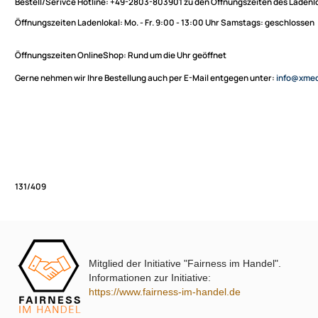
Sie haben Fragen zu unseren Produkten oder möchten
XmediaSat
bestellen?
Über uns
Impressum
Bestell/Serivce Hotline:
+49-2803-803901 zu den Öffnungszeiten des
Datenschutz
Öffnungszeiten Ladenlokal:
Mo. - Fr. 9:00 - 13:00 Uhr Samstags: ges
Widerrufsbelehrung
↩ Vertrag widerrufen
Öffnungszeiten OnlineShop:
Rund um die Uhr geöffnet
AGB
Gerne nehmen wir Ihre Bestellung auch per E-Mail entgegen unter:
in
Kontakt
Service
Preisliste
Versandkosten
Partner
Zahlungsarten
Mitglied der Initiative "Fairness im Handel".
Wir versenden mit
131/409
Informationen zur Initiative:
Unsere Leistungen
https://www.fairness-im-handel.de