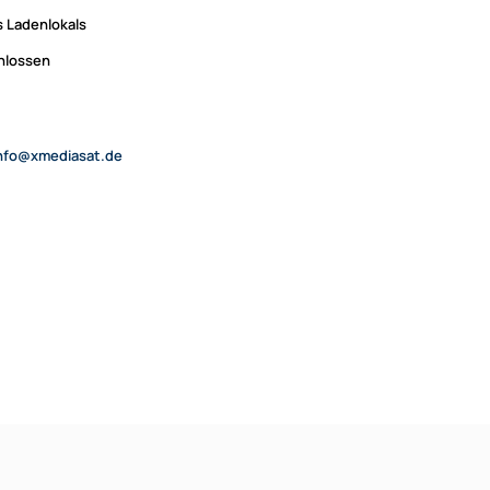
 Ladenlokals
chlossen
nfo@xmediasat.de