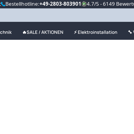
t
Bestellhotline:
+49-2803-803901
4.7/5 - 6149 Bewer
echnik
🔥SALE / AKTIONEN
⚡ Elektroinstallation
🔧