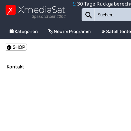
30 Tage Rückgaberech
Spezialist seit 2002
🛍️ Kategorien
🏷️ Neu im Programm
📡 Satellitent
🏠 SHOP
Kontakt