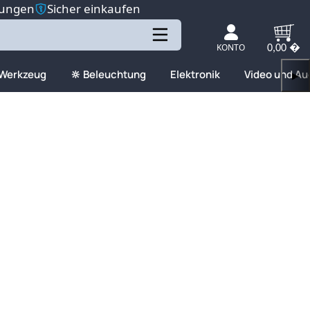
tungen
Sicher einkaufen
KONTO
0,00 �
 Werkzeug
🔆 Beleuchtung
Elektronik
Video und Au
▶