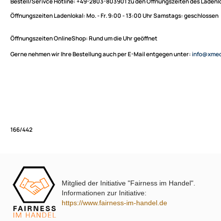
Sie haben Fragen zu unseren Produkten oder möchten
XmediaSat
bestellen?
Über uns
Impressum
Bestell/Serivce Hotline:
+49-2803-803901 zu den Öffnungszeiten des
Datenschutz
Öffnungszeiten Ladenlokal:
Mo. - Fr. 9:00 - 13:00 Uhr Samstags: ges
Widerrufsbelehrung
↩ Vertrag widerrufen
Öffnungszeiten OnlineShop:
Rund um die Uhr geöffnet
AGB
Gerne nehmen wir Ihre Bestellung auch per E-Mail entgegen unter:
in
Kontakt
Service
Preisliste
Versandkosten
Partner
Zahlungsarten
Mitglied der Initiative "Fairness im Handel".
Wir versenden mit
166/442
Informationen zur Initiative:
Unsere Leistungen
https://www.fairness-im-handel.de