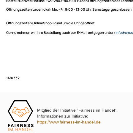
Sie haben Fragen zu unseren Produkten oder möchten
XmediaSat
bestellen?
Über uns
Impressum
Bestell/Serivce Hotline:
+49-2803-803901 zu den Öffnungszeiten des
Datenschutz
Öffnungszeiten Ladenlokal:
Mo. - Fr. 9:00 - 13:00 Uhr Samstags: ges
Widerrufsbelehrung
↩ Vertrag widerrufen
Öffnungszeiten OnlineShop:
Rund um die Uhr geöffnet
AGB
Gerne nehmen wir Ihre Bestellung auch per E-Mail entgegen unter:
in
Kontakt
Service
Preisliste
Versandkosten
Partner
Zahlungsarten
Mitglied der Initiative "Fairness im Handel".
Wir versenden mit
148/332
Informationen zur Initiative:
Unsere Leistungen
https://www.fairness-im-handel.de