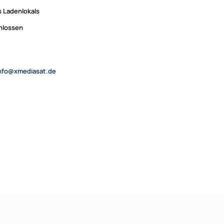
 Ladenlokals
chlossen
nfo@xmediasat.de