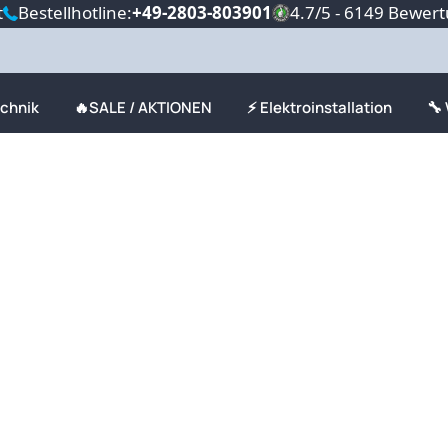
t
Bestellhotline:
+49-2803-803901
4.7/5 - 6149 Bewer
echnik
🔥SALE / AKTIONEN
⚡ Elektroinstallation
🔧