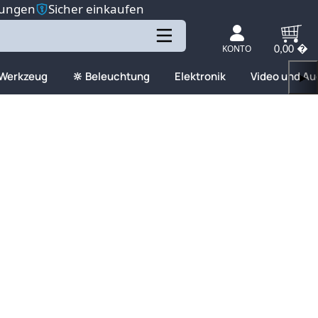
tungen
Sicher einkaufen
KONTO
0,00 �
 Werkzeug
🔆 Beleuchtung
Elektronik
Video und Au
▶