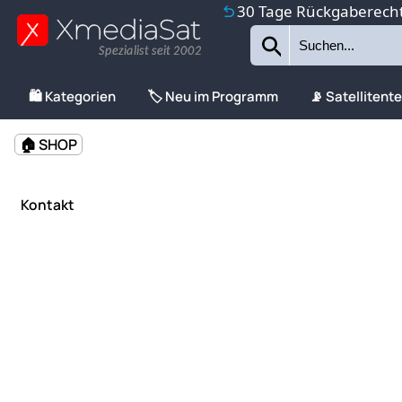
30 Tage Rückgaberech
Spezialist seit 2002
🛍️ Kategorien
🏷️ Neu im Programm
📡 Satellitent
🏠 SHOP
Kontakt