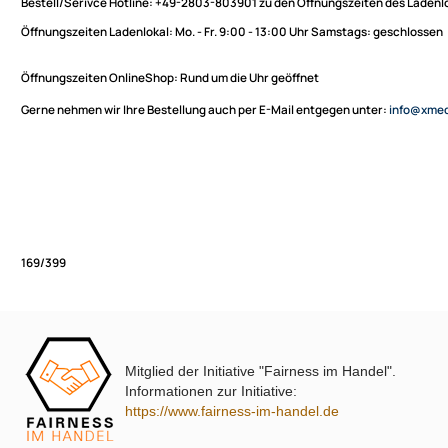
Sie haben Fragen zu unseren Produkten oder möchten
XmediaSat
bestellen?
Über uns
Impressum
Bestell/Serivce Hotline:
+49-2803-803901 zu den Öffnungszeiten des
Datenschutz
Öffnungszeiten Ladenlokal:
Mo. - Fr. 9:00 - 13:00 Uhr Samstags: ges
Widerrufsbelehrung
↩ Vertrag widerrufen
Öffnungszeiten OnlineShop:
Rund um die Uhr geöffnet
AGB
Gerne nehmen wir Ihre Bestellung auch per E-Mail entgegen unter:
in
Kontakt
Service
Preisliste
Versandkosten
Partner
Zahlungsarten
Mitglied der Initiative "Fairness im Handel".
Wir versenden mit
169/399
Informationen zur Initiative:
Unsere Leistungen
https://www.fairness-im-handel.de